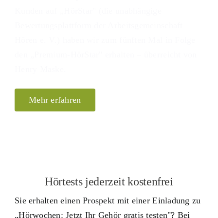
Kunden auf „HörStar" (die unabhängige
Bewertungsplattform der Arbeitsgemeinschaft
Hören e. V.) haben wir zum fünften Mal in Folge
den „Premium-HörStar" erhalten – überreicht von
Henry Maske.
Mehr erfahren
Hörtests jederzeit kostenfrei
Sie erhalten einen Prospekt mit einer Einladung zu
„Hörwochen: Jetzt Ihr Gehör gratis testen"? Bei