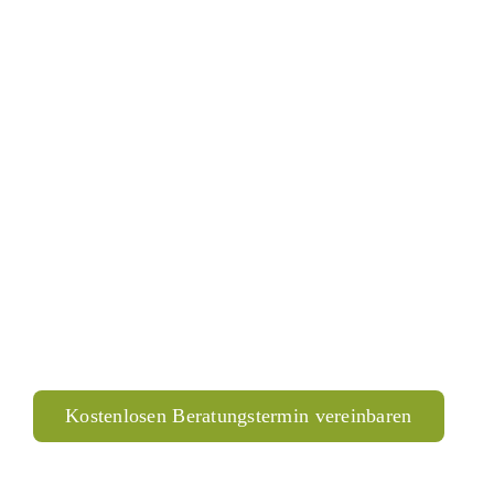
Nix
von der Stange!
„Sie wollen nix von der Stange, sondern das exakt
für Sie passende Hörgerät, auch wenn das seinen
Preis hat? Dann sind Sie bei uns richtig. Denn wir
wissen: Perfekte Hörqualität ist mit Massen-Standard
nicht erreichbar."
Cornelia Rill, Hörakustikmeisterin
Kostenlosen Beratungstermin vereinbaren