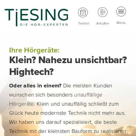
Zum
Inhalt
Togg
Toggle
Anrufen
springen
Menü
Termin
Anrufen
Besse
Navi
Navigati
WhatsApp
Unser
Ihre Hörgeräte:
Wir üb
Klein? Nahezu unsichtbar?
Hightech?
Wisse
Oder alles in einem?
Die meisten Kunden
Hörge
wünschen sich besonders
unauffällige
Kontak
Hörgeräte
. Klein und unauffällig schließt zum
Glück heute modernste Technik nicht mehr aus.
Wir haben uns darauf spezialisiert, die beste
Technik mit der kleinsten Bauform zu realisieren