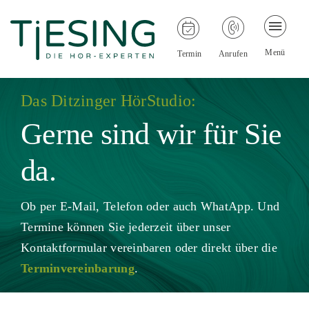
Zum
Inhalt
Togg
Toggle
Anrufen
springen
Menü
Termin
Anrufen
Besser
Navi
Navigati
WhatsApp
Unsere
Das Ditzinger HörStudio:
Gerne sind wir für Sie
Wir üb
Wissen
da.
Hörger
Ob per E-Mail, Telefon oder auch WhatApp. Und
Termine können Sie jederzeit über unser
Konta
Kontaktformular vereinbaren oder direkt über die
Terminvereinbarung
.