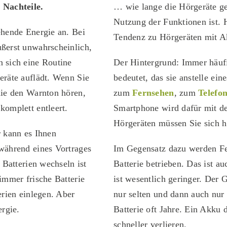
 Nachteile.
… wie lange die Hörgeräte ge
Nutzung der Funktionen ist. 
ehende Energie an. Bei
Tendenz zu Hör­geräten mit A
ußerst unwahrscheinlich,
n sich eine Routine
Der Hintergrund: Immer häufi
eräte auflädt. Wenn Sie
bedeutet, das sie anstelle ei
nie den Warnton hören,
zum
Fernsehen
, zum
Telefo
komplett entleert.
Smartphone wird dafür mit d
Hörgeräten müssen Sie sich 
r kann es Ihnen
während eines Vortrages
Im Gegensatz dazu werden Fe
 Batterien wechseln ist
Batterie betrieben. Das ist a
immer frische Batterie
ist wesentlich geringer. Der
erien einlegen. Aber
nur selten und dann auch nur
rgie.
Batterie oft Jahre. Ein Akku 
schneller verlieren.