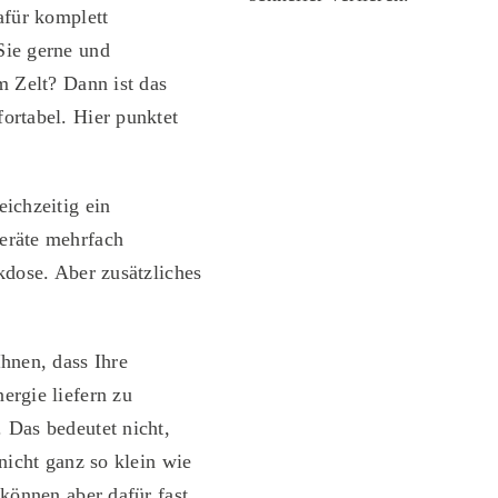
afür komplett
Sie gerne und
m Zelt? Dann ist das
ortabel. Hier punktet
ichzeitig ein
eräte mehrfach
kdose. Aber zusätzliches
Ihnen, dass Ihre
ergie liefern zu
 Das bedeutet nicht,
nicht ganz so klein wie
können aber dafür fast